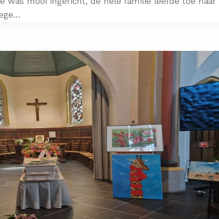
e was mooi ingericht, de hele familie leefde toe naar
ge...