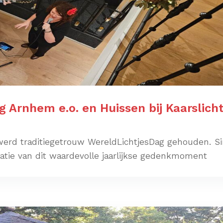
g Arnhem e.o. en Huissen bij Kaarslich
erd traditiegetrouw WereldLichtjesDag gehouden. S
atie van dit waardevolle jaarlijkse gedenkmoment