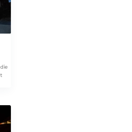
 die
t