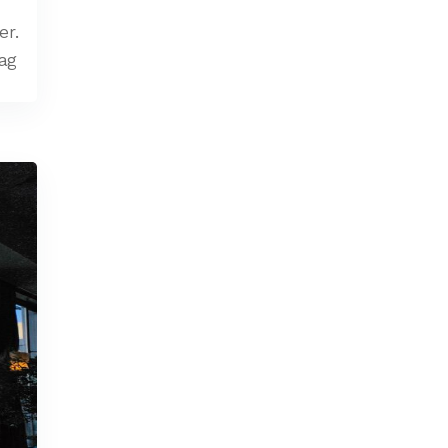
er.
lag