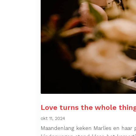
Love turns the whole thin
okt 11, 2024
Maandenlang keken Marlies en haar p