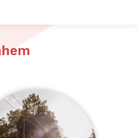
rnhem