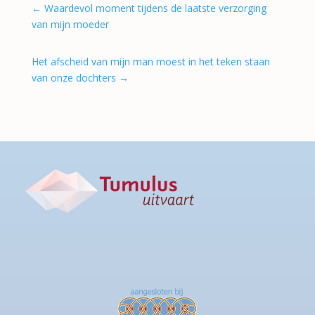
←
Waardevol moment tijdens de laatste verzorging
van mijn moeder
Het afscheid van mijn man moest in het teken staan
van onze dochters
→