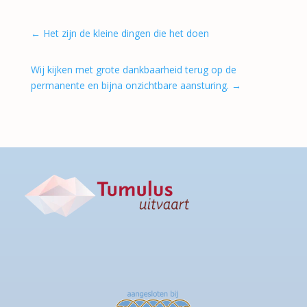
←
Het zijn de kleine dingen die het doen
Wij kijken met grote dankbaarheid terug op de
permanente en bijna onzichtbare aansturing.
→