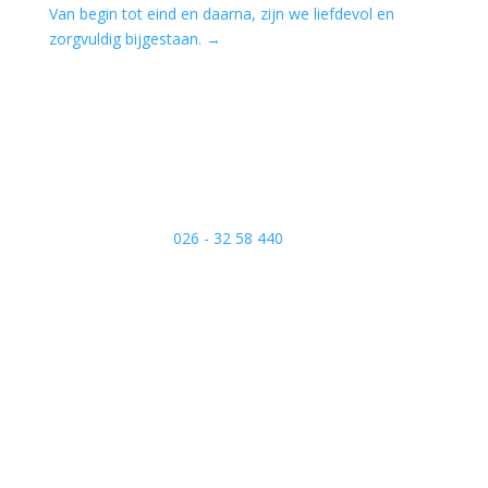
Van begin tot eind en daarna, zijn we liefdevol en
zorgvuldig bijgestaan.
→
Bel bij overlijden:
026 - 32 58 440
– dag en nacht
persoonlijk bereikbaar

Informatie