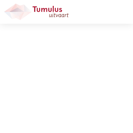
De rouwhuiskamer is
super. Je kunt deze
bezoeken wanneer je er
behoefte aan heb.